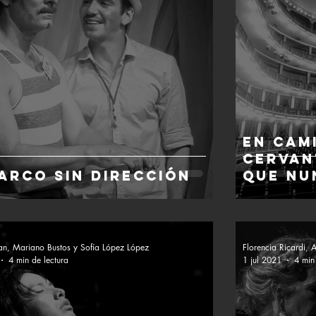
En cam
Cervan
arco sin dirección
que nu
ban, Mariano Bustos y Sofía López López
Florencia Ricardi,
4 min de lectura
1 jul 2021
4 min