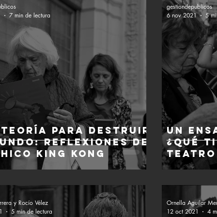
ublicos
gestiondepublicos
1
7 min de lectura
6 nov 2021
5 mi
 teoría para destruir
Un ens
mundo: reflexiones de
¿qué t
chico King Kong
teatro
rrera y Rocío Vélez
Ornella Aguilar Mer
1
5 min de lectura
12 oct 2021
4 m