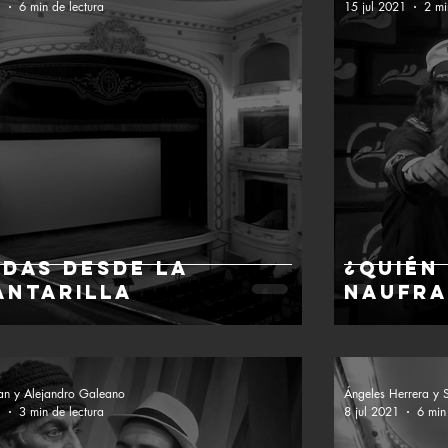
1
6 min de lectura
15 jul 2021
2 mi
adas desde la
¿Quién
antarilla
naufra
ban y Alejandro Galeano
Ángeles Herrera y S
1
3 min de lectura
8 jul 2021
6 min