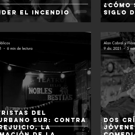
¿Cómo 
nder el incendio
siglo 
ublicos
Alan Cabral y Flore
1
6 min de lectura
9 dic 2021
5 min
tristas del
urbano sur: contra
DOS CR
rejuicio, la
JÓVENE
rmación de la
COMEDI