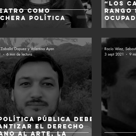
“Los c
teatro como
rango 
nchera política
ocupad
Zaballo Dapuez y Valentina Ayen
Rocío Vélez, Sebast
1
6 min de lectura
3 sept 2021
9 mi
política pública debe
antizar el derecho
ano al arte, la