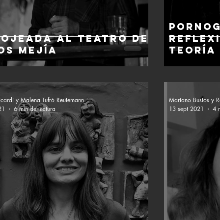
Pornog
 ojeada al teatro de
reflex
os Mejía
Teoría
Ricardi y Malena Tufró Reutemann
Mariano Bustos y R
21
6 min de lectura
13 sept 2021
4 