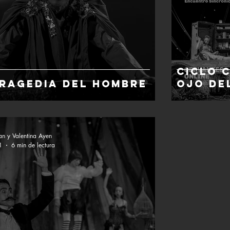
Ciclo 
tragedia del hombre
ojo de
an y Valentina Ayen
1
6 min de lectura