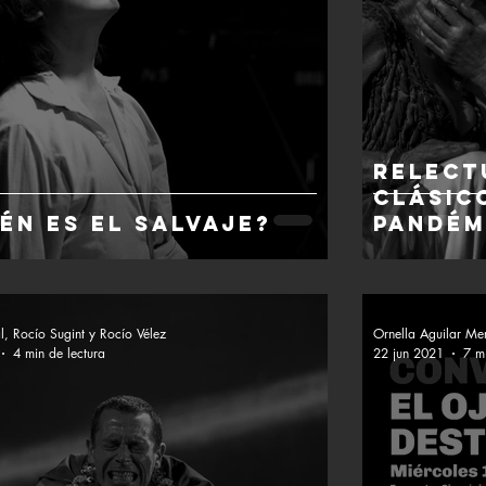
Relect
clásic
én es el salvaje?
pandém
, Rocío Sugint y Rocío Vélez
Ornella Aguilar Me
4 min de lectura
22 jun 2021
7 m