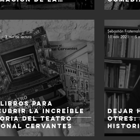
tenencia
l
Sebastián Fraternal
3 min de lectura
11 nov 2021
5 m
 libros para
ubrir la increíble
Dejar 
toria del Teatro
otres:
ional Cervantes
histor